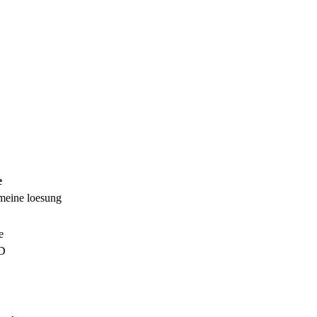
e
 meine loesung
e
D