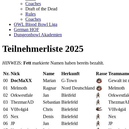
Coaches
Draft of the Dead
Rules
Coaches
OWL Blood Bowl Liga
German HOF
Dungeonbowl Akademien
Teilnehmerliste 2025
HINWEIS:
Fett
markierte Namen haben bereits bezahlt.
Nr.
Nick
Name
Herkunft
Rasse
Teamnam
00
DocMaXX
Marian
G-Town
Gewalt ist
01
Melmoth
Ragnar
Nord Deutschland
Melmoth
02
Orkwestfale
Jan
Bleifeld
Orkwestfal
03
ThezmarAD
Sebastian
Bielefeld
ThezmarA
04
V0Iv4gi4
Chris
Bielefeld
V0Iv4gi4
05
Nex
Denis
Bielefeld
Nex
06
JP
Jan
Bielefeld
JP